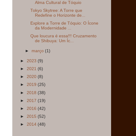
Alma Cultural de Tóquio
Tokyo Skytree: A Torre que
Redefine o Horizonte de...
Explore a Torre de Tóquio: O Ícone
da Modernidade ...
Que loucura é essa!!! Cruzamento
de Shibuya: Um Íc...
►
março
(1)
►
2023
(9)
►
2021
(6)
►
2020
(8)
►
2019
(25)
►
2018
(38)
►
2017
(19)
►
2016
(42)
►
2015
(52)
►
2014
(48)