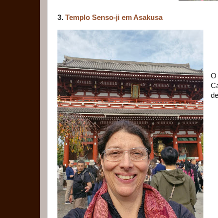
3.
Templo Senso-ji em Asakusa
O 
Ca
de