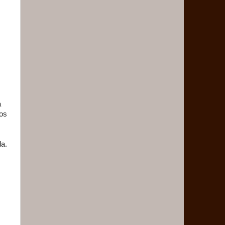
a
los
da.