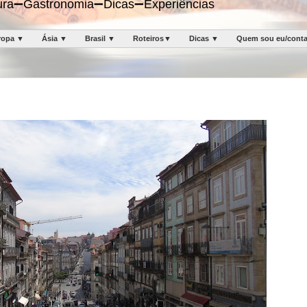
ltura➖Gastronomia➖Dicas➖Experiências
ropa ▼
Ásia ▼
Brasil ▼
Roteiros▼
Dicas ▼
Quem sou eu/cont