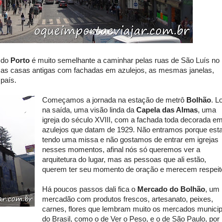
e do
Porto
é muito semelhante a caminhar pelas ruas de São Luís no
 casas antigas com fachadas em azulejos, as mesmas janelas,
país.
Começamos a jornada na estação de metrô
Bolhão
. L
na saída, uma visão linda da
Capela das Almas
, uma
igreja do século XVIII, com a fachada toda decorada e
azulejos que datam de 1929. Não entramos porque est
tendo uma missa e não gostamos de entrar em igrejas
nesses momentos, afinal nós só queremos ver a
arquitetura do lugar, mas as pessoas que ali estão,
querem ter seu momento de oração e merecem respeit
Há poucos passos dali fica o
Mercado do Bolhão
, um
mercadão com produtos frescos, artesanato, peixes,
carnes, flores que lembram muito os mercados municip
do Brasil, como o de Ver o Peso, e o de São Paulo, por