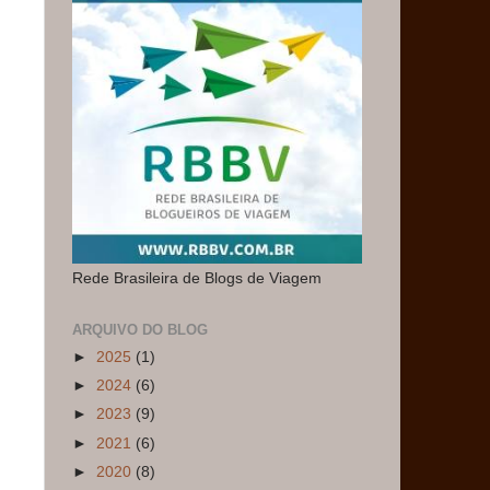
Rede Brasileira de Blogs de Viagem
ARQUIVO DO BLOG
►
2025
(1)
►
2024
(6)
►
2023
(9)
►
2021
(6)
►
2020
(8)