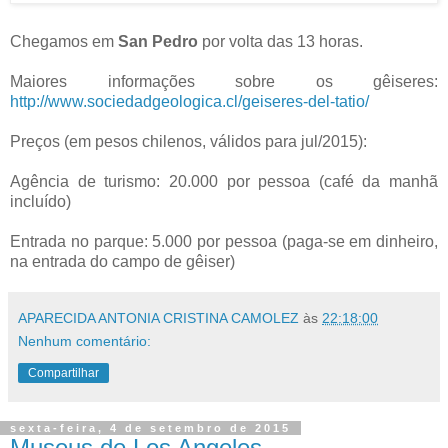
Chegamos em
San Pedro
por volta das 13 horas.
Maiores informações sobre os gêiseres:
http://www.sociedadgeologica.cl/geiseres-del-tatio/
Preços (em pesos chilenos, válidos para jul/2015):
Agência de turismo: 20.000 por pessoa (café da manhã
incluído)
Entrada no parque: 5.000 por pessoa (paga-se em dinheiro,
na entrada do campo de gêiser)
APARECIDA ANTONIA CRISTINA CAMOLEZ
às
22:18:00
Nenhum comentário:
Compartilhar
sexta-feira, 4 de setembro de 2015
Museus de Los Angeles