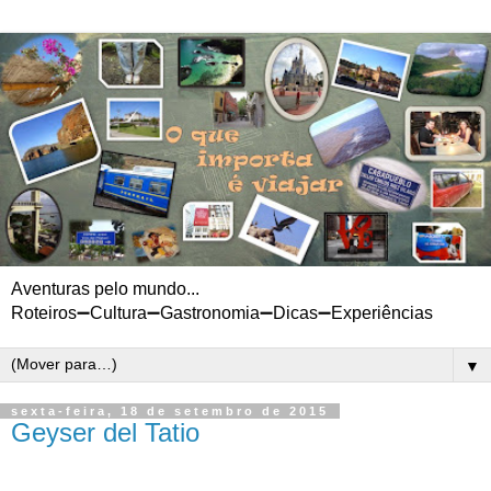
Aventuras pelo mundo...
Roteiros➖Cultura➖Gastronomia➖Dicas➖Experiências
▼
sexta-feira, 18 de setembro de 2015
Geyser del Tatio