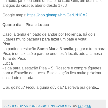
- a noite, jante ou tome um café no Café Gilli, um dos mais
antigos da cidade, aberto desde 1733
Google maps:
https://goo.gl/maps/hmiGerUrHCA2
Quarto dia – Pisa e Lucca
Caso já tenha enjoado de andar por
Florença
, há dois
lugares muito bacanas para fazer um bate e volta:
Pisa
- a partir da estação
Santa Maria Novella
, pegar o trem para
Pisa; ir de taxi até o parque onde está localizado a famosa
Torre de Pisa;
Lucca
- siga para a estação Pisa – S. Rossore e compre tíquetes
para a Estação de Lucca. Esta estação fica muito próxima
da cidade murada.
E aí, gostou? Ficou alguma dúvida? Escreva pra gente...
APARECIDA ANTONIA CRISTINA CAMOLEZ
às
17:03:00