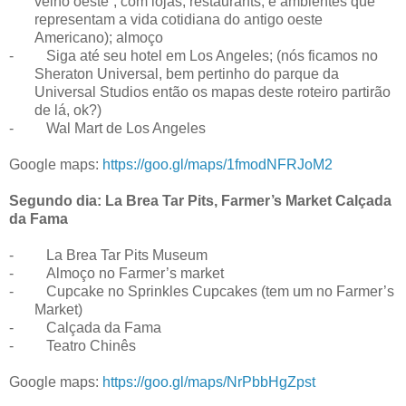
velho oeste”, com lojas, restaurants, e ambientes que
representam a vida cotidiana do antigo oeste
Americano); almoço
-
Siga até seu hotel em Los Angeles; (nós ficamos no
Sheraton Universal, bem pertinho do parque da
Universal Studios então os mapas deste roteiro partirão
de lá, ok?)
-
Wal Mart de Los Angeles
Google maps:
https://goo.gl/maps/1fmodNFRJoM2
Segundo dia: La Brea Tar Pits, Farmer’s Market Calçada
da Fama
-
La Brea Tar Pits Museum
-
Almoço no Farmer’s market
-
Cupcake no Sprinkles Cupcakes (tem um no Farmer’s
Market)
-
Calçada da Fama
-
Teatro Chinês
Google maps:
https://goo.gl/maps/NrPbbHgZpst