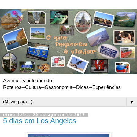
Aventuras pelo mundo...
Roteiros➖Cultura➖Gastronomia➖Dicas➖Experiências
▼
terça-feira, 29 de agosto de 2017
5 dias em Los Angeles