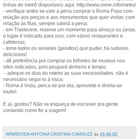
linhas de metrô disponíveis aqui: http://www.rome.info/metro/
- verifique antes se vale a pena comprar o Roma Pass com
relação aos preços e aos monumentos que quer visitar; com
relação às filas, sempre valerá a pena;
- em Trastevere, reserve um momento para almoço ou jantar,
o lugar é indicado para isso, com vários restaurantes e
cafeterias;
- tome todos os sorvetes (gelattos) que puder, há sabores
deliciosos!
- dê preferência por comprar os bilhetes de museus nos
sites indicados, pois poupará dinheiro e tempo;
- adeque os dias do roteiro as suas necessidades, não é
necessário segui-lo à risca;
- Roma é linda, perca-se por ela, aproveite e divirta-se
muito!
E aí, gostou? Não se esqueça de escrever pra gente
contando como foi a viagem!
APARECIDA ANTONIA CRISTINA CAMOLEZ
às
16:46:00