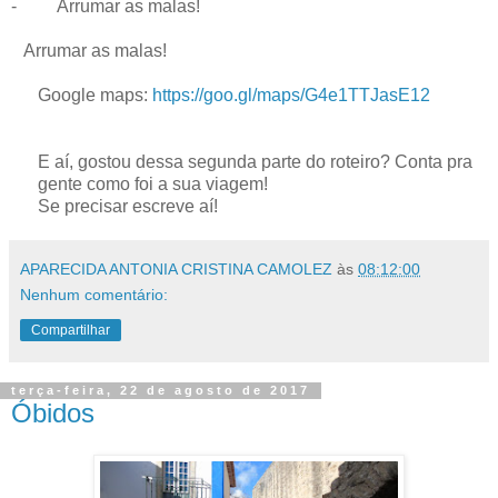
-
Arrumar as malas!
Arrumar as malas!
Google maps:
https://goo.gl/maps/G4e1TTJasE12
E aí, gostou dessa segunda parte do roteiro? Conta pra
gente como foi a sua viagem!
Se precisar escreve aí!
APARECIDA ANTONIA CRISTINA CAMOLEZ
às
08:12:00
Nenhum comentário:
Compartilhar
terça-feira, 22 de agosto de 2017
Óbidos