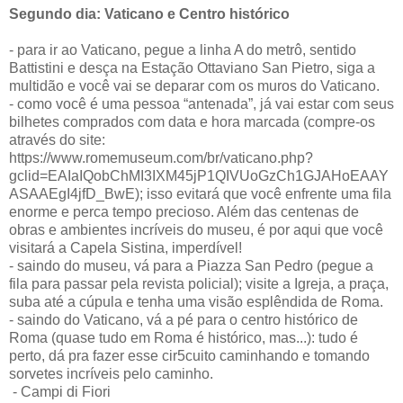
Segundo dia: Vaticano e Centro histórico
- para ir ao Vaticano, pegue a linha A do metrô, sentido
Battistini e desça na Estação Ottaviano San Pietro, siga a
multidão e você vai se deparar com os muros do Vaticano.
- como você é uma pessoa “antenada”, já vai estar com seus
bilhetes comprados com data e hora marcada (compre-os
através do site:
https://www.romemuseum.com/br/vaticano.php?
gclid=EAIaIQobChMI3IXM45jP1QIVUoGzCh1GJAHoEAAY
ASAAEgI4jfD_BwE); isso evitará que você enfrente uma fila
enorme e perca tempo precioso. Além das centenas de
obras e ambientes incríveis do museu, é por aqui que você
visitará a Capela Sistina, imperdível!
- saindo do museu, vá para a Piazza San Pedro (pegue a
fila para passar pela revista policial); visite a Igreja, a praça,
suba até a cúpula e tenha uma visão esplêndida de Roma.
- saindo do Vaticano, vá a pé para o centro histórico de
Roma (quase tudo em Roma é histórico, mas...): tudo é
perto, dá pra fazer esse cir5cuito caminhando e tomando
sorvetes incríveis pelo caminho.
- Campi di Fiori