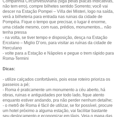
Companhia Circunvesuviana (siga pelas placas indicativas,
não tem erro), compre bilhetes sentido Sorrento; você vai
descer na Estação Pompei – Villa dei Misteri, logo na saída,
verá a bilheteria para entrada nas ruinas da cidade de
Pompéia. Fique o tempo que precisar, o lugar é enorme,
uma cidade mesmo, com ruas, prédios, monumentos... não
tenha pressa
- na volta, se tiver tempo e disposição, desça na Estação
Ercolano – Miglio D’oro, para visitar as ruínas da cidade de
Herculano
- volte para a Estação e Nápoles e pegue o trem rápido para
Roma-Termini
Dicas:
- utilize calçados confortáveis, pois esse roteiro prioriza os
passeios a pé;
- Roma é praticamente um monumento a céu aberto, há
obras, ruinas e antiguidades por todo lado, fique atento
enquanto estiver andando, pra não perder nenhum detalhe;
- o metrô de Roma é fácil de utilizar, se for possível, procure
um hotel próximo a alguma estação, vai facilitar bastante
seu deslocamento e economizar em táxis. Veja o mapa das