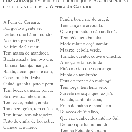
Luiz Gonzaga
resumiu muito bem o que é essa miscelânea
de culturas na música
A Feira de Caruaru
...
Penêra boa e mé de uruçú,
A Feira de Caruaru,
Tem carça de arvorada,
Faz gosto a gente vê.
Que é pra matuto não andá nú.
De tudo que há no mundo,
Tem rêde, tem balieira,
Nela tem pra vendê,
Mode minino caçá nambu,
Na feira de Caruaru.
Maxixe, cebola verde,
Tem massa de mandioca,
Tomate, cuento, couve e chuchu,
Batata assada, tem ovo cru,
Armoço feito nas torda,
Banana, laranja, manga,
Pirão mixido que nem angu,
Batata, doce, queijo e caju,
Mubia de tamburête,
Cenoura, jabuticaba,
Feita do tronco do mulungú.
Guiné, galinha, pato e peru,
Tem loiça, tem ferro véio,
Tem bode, carneiro, porco,
Sorvete de raspa que faz jaú,
Se duvidá... inté cururu.
Gelada, cardo de cana,
Tem cesto, balaio, corda,
Fruta de paima e mandacaru.
Tamanco, gréia, tem cuêi-tatu,
Bunecos de Vitalino,
Tem fumo, tem tabaqueiro,
Que são cunhecidos inté no Sul,
Feito de chifre de boi zebu,
De tudo que há no mundo,
Caneco acuvitêro,
Tem na Feira de Caruaru.