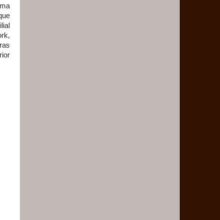
 uma
que
ial
rk,
ras
ior