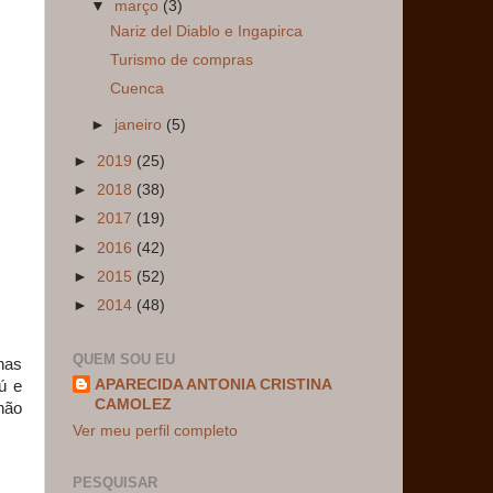
▼
março
(3)
Nariz del Diablo e Ingapirca
Turismo de compras
Cuenca
►
janeiro
(5)
►
2019
(25)
►
2018
(38)
►
2017
(19)
►
2016
(42)
►
2015
(52)
►
2014
(48)
QUEM SOU EU
has
APARECIDA ANTONIA CRISTINA
ú e
CAMOLEZ
não
Ver meu perfil completo
PESQUISAR