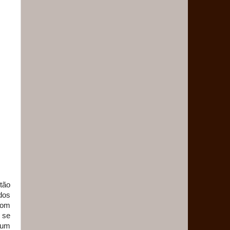
tão
dos
com
a se
ium