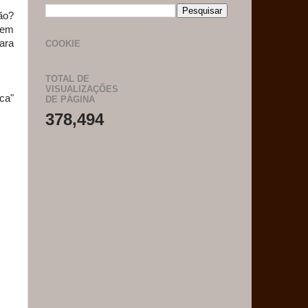
ão?
 em
ara
COOKIE
TOTAL DE
VISUALIZAÇÕES
ca"
DE PÁGINA
378,494