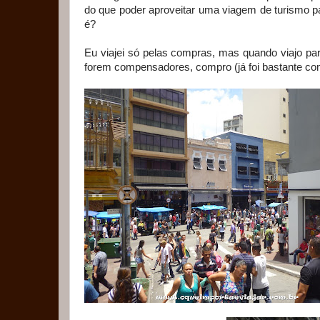
do que poder aproveitar uma viagem de turismo p
é?
Eu viajei só pelas compras, mas quando viajo pa
forem compensadores, compro (já foi bastante com