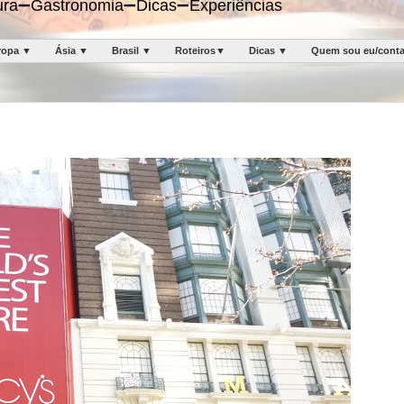
ltura➖Gastronomia➖Dicas➖Experiências
ropa ▼
Ásia ▼
Brasil ▼
Roteiros▼
Dicas ▼
Quem sou eu/cont