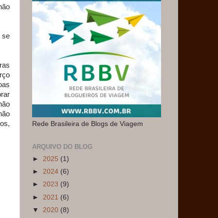
não
 se
ras
rço
oas
rar
não
não
os,
Rede Brasileira de Blogs de Viagem
ARQUIVO DO BLOG
►
2025
(1)
►
2024
(6)
►
2023
(9)
►
2021
(6)
▼
2020
(8)