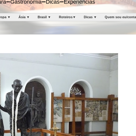
ltura➖Gastronomia➖Dicas➖Experiências
ropa ▼
Ásia ▼
Brasil ▼
Roteiros▼
Dicas ▼
Quem sou eu/cont