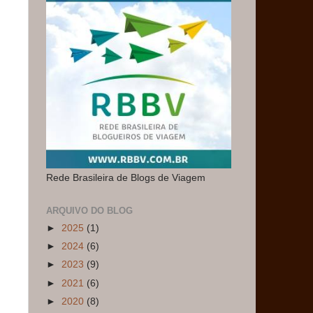
Rede Brasileira de Blogs de Viagem
ARQUIVO DO BLOG
►
2025
(1)
►
2024
(6)
►
2023
(9)
►
2021
(6)
►
2020
(8)