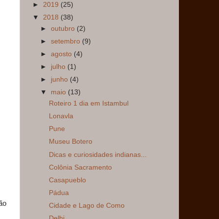
►
2019
(25)
▼
2018
(38)
►
outubro
(2)
►
setembro
(9)
►
agosto
(4)
►
julho
(1)
►
junho
(4)
▼
maio
(13)
Roteiro 1 dia em Istambul
Lonavla
Pune
Museu Botero
Dicas e curiosidades indianas...
Colônia Sacramento
Casapueblo
Pádua
não
Cidade e Lago de Como
Delhi