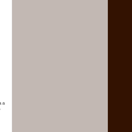
a a
o