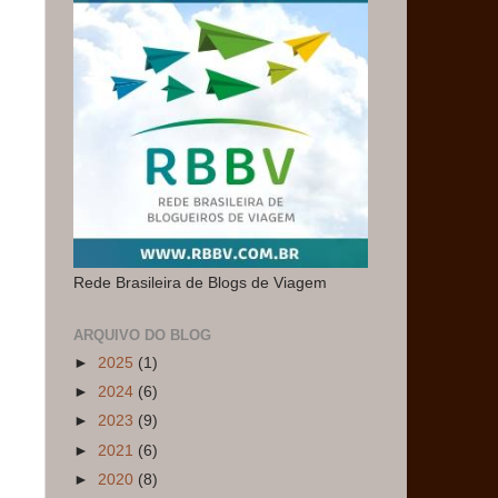
Rede Brasileira de Blogs de Viagem
ARQUIVO DO BLOG
►
2025
(1)
►
2024
(6)
►
2023
(9)
►
2021
(6)
►
2020
(8)