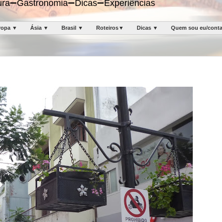
ltura➖Gastronomia➖Dicas➖Experiências
ropa ▼
Ásia ▼
Brasil ▼
Roteiros▼
Dicas ▼
Quem sou eu/cont