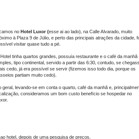
icamos no
Hotel Luxor (
esse ai ao lado), na Calle Alvarado, muito
óximo à Plaza 9 de Júlio, e perto das principais atrações da cidade, f
ssível visitar quase tudo a pé.
Hotel tinha quartos grandes, possuía restaurante e o café da manhã 
mples, tipo continental, servido a partir das 6:30, contudo, se chegas
is cedo, já era possível se servir (fizemos isso todo dia, porque os
sseios partiam muito cedo).
 geral, levando-se em conta o quarto, café da manhã e, principalme
calização, consideramos um bom custo benefício se hospedar no
xor.
 hotel, depois de uma pesquisa de preços.