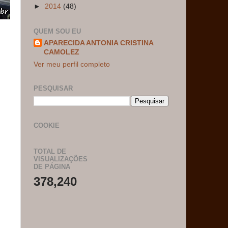
►
2014
(48)
QUEM SOU EU
APARECIDA ANTONIA CRISTINA
CAMOLEZ
Ver meu perfil completo
PESQUISAR
COOKIE
TOTAL DE
VISUALIZAÇÕES
DE PÁGINA
378,240