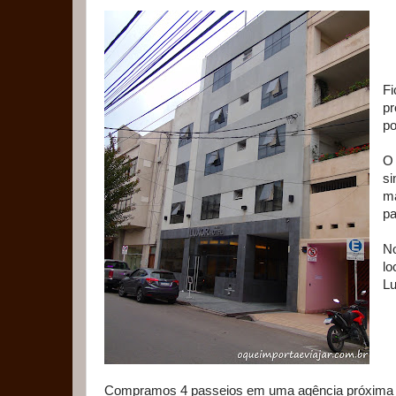
F
pr
po
O 
si
ma
pa
No
lo
Lu
Compramos 4 passeios em uma agência próxima ao