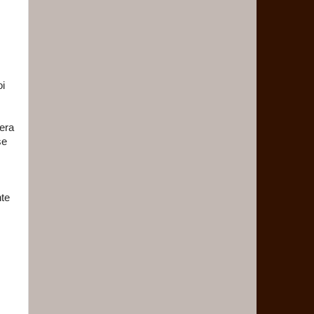
oi
era
se
nte