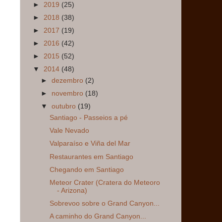
►
2019
(25)
►
2018
(38)
►
2017
(19)
►
2016
(42)
►
2015
(52)
▼
2014
(48)
►
dezembro
(2)
►
novembro
(18)
▼
outubro
(19)
Santiago - Passeios a pé
Vale Nevado
Valparaíso e Viña del Mar
Restaurantes em Santiago
Chegando em Santiago
Meteor Crater (Cratera do Meteoro
- Arizona)
Sobrevoo sobre o Grand Canyon...
A caminho do Grand Canyon...