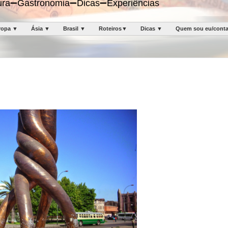
ltura➖Gastronomia➖Dicas➖Experiências
ropa ▼
Ásia ▼
Brasil ▼
Roteiros▼
Dicas ▼
Quem sou eu/cont