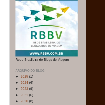
Rede Brasileira de Blogs de Viagem
ARQUIVO DO BLOG
►
2025
(1)
►
2024
(6)
►
2023
(9)
►
2021
(6)
►
2020
(8)