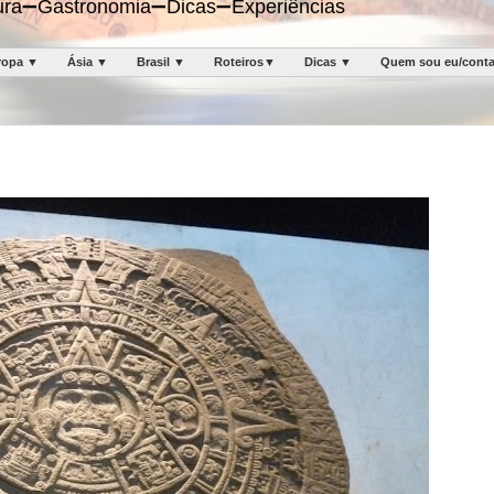
ltura➖Gastronomia➖Dicas➖Experiências
ropa ▼
Ásia ▼
Brasil ▼
Roteiros▼
Dicas ▼
Quem sou eu/cont