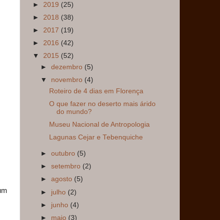
►
2019
(25)
►
2018
(38)
►
2017
(19)
►
2016
(42)
▼
2015
(52)
►
dezembro
(5)
▼
novembro
(4)
Roteiro de 4 dias em Florença
O que fazer no deserto mais árido
do mundo?
Museu Nacional de Antropologia
Lagunas Cejar e Tebenquiche
►
outubro
(5)
►
setembro
(2)
►
agosto
(5)
 um
►
julho
(2)
►
junho
(4)
►
maio
(3)