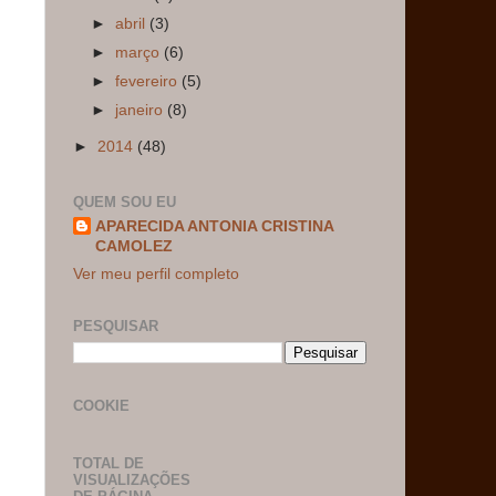
s
►
abril
(3)
►
março
(6)
►
fevereiro
(5)
►
janeiro
(8)
►
2014
(48)
QUEM SOU EU
APARECIDA ANTONIA CRISTINA
CAMOLEZ
Ver meu perfil completo
PESQUISAR
COOKIE
TOTAL DE
VISUALIZAÇÕES