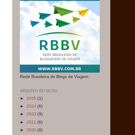
Rede Brasileira de Blogs de Viagem
ARQUIVO DO BLOG
►
2025
(1)
►
2024
(6)
►
2023
(9)
►
2021
(6)
►
2020
(8)